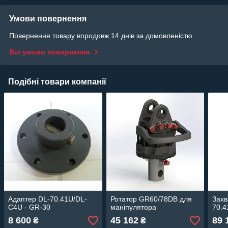
Умови повернення
Повернення товару впродовж 14 днів за домовленістю
Всі умови повернення
Подібні товари компанії
Адаптер DL-70.41U/DL-
Ротатор GR60/78DB для
Захв
С4U - GR-30
маніпулятора
70.4
8 600
45 162
89 
₴
₴