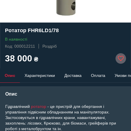
Ротатор FHR6LD1/78
В наявності
Код: 000012211
Роздріб
38 000
₴
Опис
Характеристики
Доставка
Оплата
Умови п
Опис
Гідравлічний
ротатор
- це пристрій для обертання і
управління підвісним обладнанням на маніпуляторах.
Застосовується в гідравлічних крани, навантажувачі,
захоплень: лісових, Крюково, для біомаси, грейферів при
роботі з металобрухтом та ін.