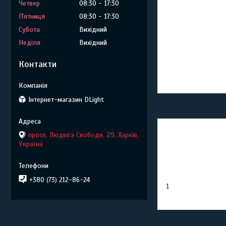
Четвер
08:30
17:30
Пʼятниця
08:30
17:30
Субота
Вихідний
Неділя
Вихідний
Контакти
Інтернет-магазин DLight
просп. Людвіга Свободи, 29, Харків,
Україна
+380 (73) 212-86-24
1