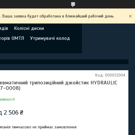
. Ваша заявка будет обработана в ближайший рабочий день.
идів
Колісні диски
торів ОМТЛ
Утримувачі колод
Код:
000011004
евматичний трипозиційний джойстик HYDRAULIC
17-0008)
аявності
ід
2 506 ₴
панія тимчасово не приймає замовлення