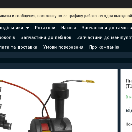
аказы и сообщения, поскольку по ее графику работы сегодня выходной
подільники
Ротатори
Насоси
Запчастини до самоск
воколів
Запчастини до лебідок
Запчастини до маніпуля
лата та доставка
Умови повернення
Про компанію
Пн
(T
В н
в
Ком