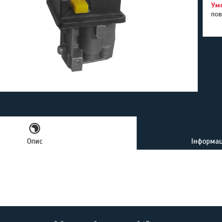
пов
Опис
Інформац