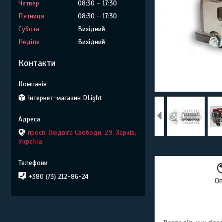
Четвер
08:30
17:30
Пʼятниця
08:30
17:30
Субота
Вихідний
Неділя
Вихідний
Контакти
Інтернет-магазин DLight
просп. Людвіга Свободи, 29, Харків,
Україна
+380 (73) 212-86-24
О