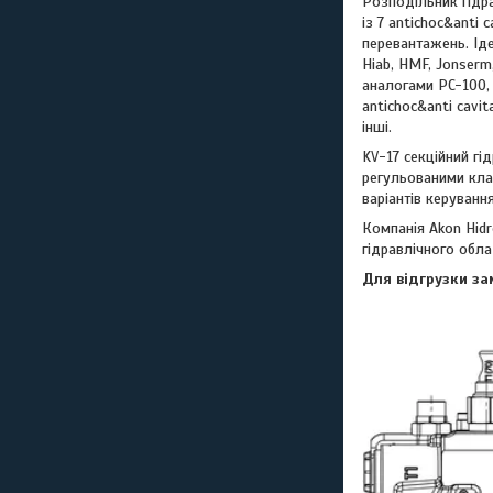
Розподільник гідр
із 7 antichoc&anti
перевантажень. Іде
Hiab, HMF, Jonserm,
аналогами PC-100, 
antichoc&anti cavi
інші.
KV-17 секційний г
регульованими кла
варіантів керуван
Компанія Akon Hidr
гідравлічного обла
Для відгрузки за