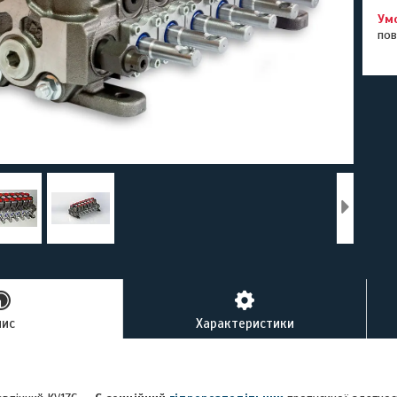
пов
пис
Характеристики