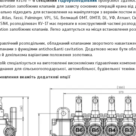
авлічний KV176 —
6 секційний
гідророзподільник
пропускної здатност
 cavitation запобіжних клапанів для захисту основних операцій крана від
ально підходить для встановлення на маніпулятори з верхнім постом керув
 Atlas, Fassi, Palminger, VPL, SG, Велмашб ОМТ, ОМТЛ, DL, УФ, Атлант, С
SN4, розподілювач KV-17 має переваги в конструктивній частині розпо
tation запобіжних клапанів. Легко адаптується на місця встановлення р
ідравлічний розподільник, обладнаний клапанами зворотного навантажен
панами з функціями antichoc&anti cavitation. Додатково може бути об
ня й декількома варіантами положення золотника.
olik спеціалізується на виготовленні високоякісних гідравлічних компо
днання для сільськогосподарської, автомобільної, будівельної техніки.
мовлення вкажіть додаткові опції