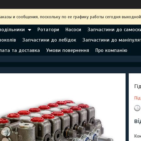
аказы и сообщения, поскольку по ее графику работы сегодня выходной
подільники
Ротатори
Насоси
Запчастини до самоск
воколів
Запчастини до лебідок
Запчастини до маніпуля
лата та доставка
Умови повернення
Про компанію
Гі
Під
в
Ком