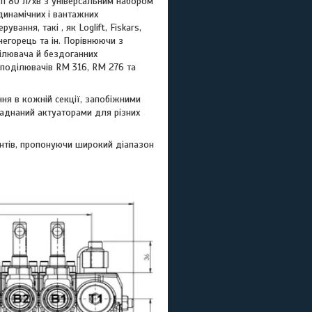
і 80 л/хв з універсальним набором
 динамічних і вантажних
ання, такі , як Loglift, Fiskars,
інегорець та ін. Порівнюючи з
ділювача й бездоганних
озподілювачів RM 316, RM 276 та
ня в кожній секції, запобіжними
ладнаний актуаторами для різних
нентів, пропонуючи широкий діапазон