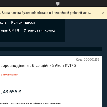
. Ваша заявка будет обработана в ближайший рабочий день.
идів
Колісні диски
торів ОМТЛ
Утримувачі колод
Код:
000001153
дророзподільник 6 секційний Akon KV176
 замовлення
Відправка з 05 вересня 2026
ід
43 656 ₴
панія тимчасово не приймає замовлення