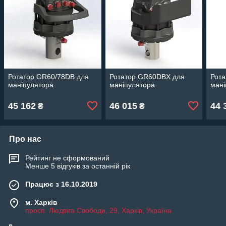
Ротатор GR60/78DB для
Ротатор GR60DBX для
Рота
маніпулятора
маніпулятора
мані
45 162
46 015
44 
₴
₴
Про нас
Рейтинг не сформований
Менше 5 відгуків за останній рік
Працює з 16.10.2019
м. Харків
просп. Людвіга Свободи, 29, Харків, Україна