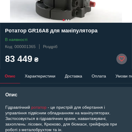
Ротатор GR16A8 для маніпулятора
В наявності
Код: 000001365
Роздріб
83 449
₴
Опис
Характеристики
Доставка
Оплата
Умови п
Опис
Гідравлічний
ротатор
- це пристрій для обертання і
управління підвісним обладнанням на маніпуляторах.
Застосовується в гідравлічних крани, навантажувачі,
захоплень: лісових, Крюково, для біомаси, грейферів при
роботі з металобрухтом та ін.