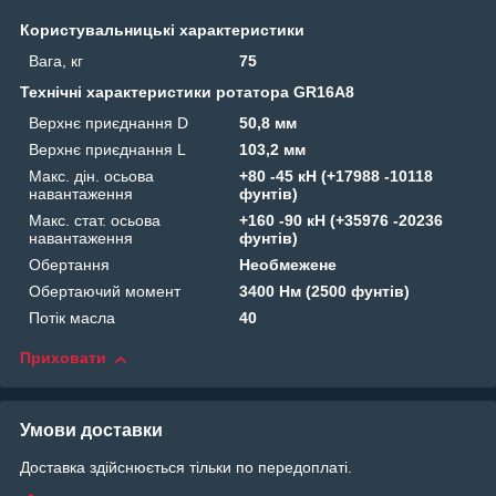
Користувальницькі характеристики
Вага, кг
75
Технічні характеристики ротатора GR16A8
Верхнє приєднання D
50,8 мм
Верхнє приєднання L
103,2 мм
Макс. дін. осьова
+80 -45 кН (+17988 -10118
навантаження
фунтів)
Макс. стат. осьова
+160 -90 кН (+35976 -20236
навантаження
фунтів)
Обертання
Необмежене
Обертаючий момент
3400 Нм (2500 фунтів)
Потік масла
40
Приховати
Умови доставки
Доставка здійснюється тільки по передоплаті.